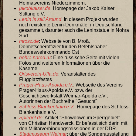
Heimatvereins Niederzimmern.
jakobkaiser.de
: Homepage der Jakob Kaiser
Stiftung e.V.
Lenin is still Around
: In diesem Projekt wurden
noch existente Lenin-Denkmäler in Deutschland
gesammelt, darunter auch die Leninstatue in Nohra
Süd.
mrosz.de
: Webseite von B. Mroß,
Dolmetscheroffizier für den Befehlshaber
Bundeswehrkommando Ost
nohra.narod.ru
: Eine russische Seite mit vielen
Fotos und weiteren Informationen über die
Kaserne.
Ortsverein-Ulla.de
: Veranstalter des
Flugplatzfestes
Prager-Haus-Apolda e.V.
: Webseite des Vereins
Prager-Haus-Apolda e.V. bzw. der
Geschichtswerkstatt Weimar-Apolda e.V.,
AutorInnen der Buchreihe "Gesucht"
Schloss Blankenhain e.V.
: Homepage des Schloss
Blankenhain e.V.
Spiegel.de
: Artikel "Showdown im Sperrgebiet"
von Christian Handwerck. Er befasst sich darin mit
den Militärverbindungsmissionen in der DDR.
Stadtmuseum Weimar
: über die Sonderausstellung