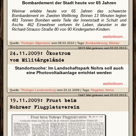
Bombardement der Stadt heute vor 65 Jahren
Weimar erlebte heute vor 65 Jahren das schwerste
Bombardement im Zweiten Weltkrieg. Binnen 13 Minuten legten
481 Tonnen Bomben weite Teile der Innenstadt in Schutt und
Asche. 462 Einwohner verloren ihr Leben, darunter in der
Richard-Strauss-Straße 80 von 90 Kindergarten-Kindern.
weiterlesen...
Quelle:
Thüringer Allgemeine
vom 08.02.2010 | Tags:
Bombardierung
,
Weimar
3815 Mal gelesen seit 03.03.2013
24.11.2009: Ökostrom
vom Militärgelände
Standortsuche: Im Landschaftspark Nohra soll auch
eine Photovoltaikanlage errichtet werden
weiterlesen...
Quelle:
Thüringer Landeszeitung
vom 24.11.2009 | Tags:
Flugplatz
,
Nohra
2447 Mal gelesen seit 03.03.2013
19.11.2009: Frust beim
Nohraer Flugplatzverein