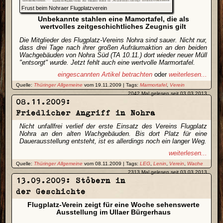
Frust beim Nohraer Flugplatzverein
Unbekannte stahlen eine Mamortafel, die als
wertvolles zeitgeschichtliches Zeugnis gilt
Die Mitglieder des Flugplatz-Vereins Nohra sind sauer. Nicht nur,
dass drei Tage nach ihrer großen Aufräumaktion an den beiden
Wachgebäuden von Nohra Süd (TA 10.11.) dort wieder neuer Müll
"entsorgt" wurde. Jetzt fehlt auch eine wertvolle Marmortafel.
eingescannten Artikel betrachten
oder
weiterlesen...
Quelle:
Thüringer Allgemeine
vom 19.11.2009 | Tags:
Marmortafel
,
Verein
2042 Mal gelesen seit 03.03.2013
08.11.2009:
Friedlicher Angriff in Nohra
Nicht unfallfrei verlief der erste Einsatz des Vereins Flugplatz
Nohra an den alten Wachgebäuden. Bis dort Platz für eine
Dauerausstellung entsteht, ist es allerdings noch ein langer Weg.
weiterlesen...
Quelle:
Thüringer Allgemeine
vom 08.11.2009 | Tags:
LEG
,
Lenin
,
Verein
,
Wache
2313 Mal gelesen seit 03.03.2013
13.09.2009: Stöbern in
der Geschichte
Flugplatz-Verein zeigt für eine Woche sehenswerte
Ausstellung im Ullaer Bürgerhaus