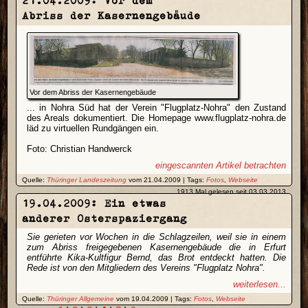
21.04.2009: Vor dem
Abriss der Kasernengebäude
Vor dem Abriss der Kasernengebäude
... in Nohra Süd hat der Verein "Flugplatz-Nohra" den Zustand
des Areals dokumentiert. Die Homepage www.flugplatz-nohra.de
läd zu virtuellen Rundgängen ein.
Foto: Christian Handwerck
eingescannten Artikel betrachten
Quelle:
Thüringer Landeszeitung
vom 21.04.2009 | Tags:
Fotos
,
Webseite
1913 Mal gelesen seit 03.03.2013
19.04.2009: Ein etwas
anderer Osterspaziergang
Sie gerieten vor Wochen in die Schlagzeilen, weil sie in einem
zum Abriss freigegebenen Kasernengebäude die in Erfurt
entführte Kika-Kultfigur Bernd, das Brot entdeckt hatten. Die
Rede ist von den Mitgliedern des Vereins "Flugplatz Nohra".
weiterlesen...
Quelle:
Thüringer Allgemeine
vom 19.04.2009 | Tags:
Fotos
,
Webseite