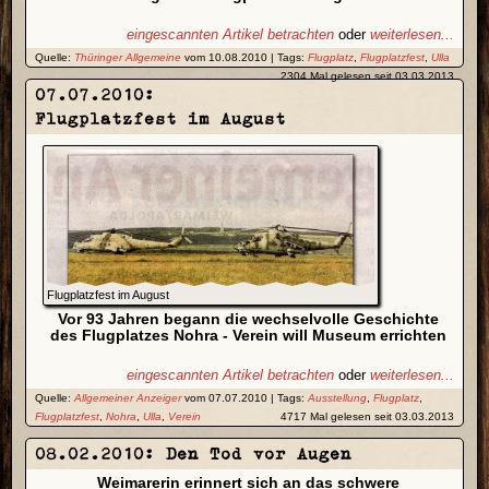
eingescannten Artikel betrachten
oder
weiterlesen...
Quelle:
Thüringer Allgemeine
vom 10.08.2010 | Tags:
Flugplatz
,
Flugplatzfest
,
Ulla
2304 Mal gelesen seit 03.03.2013
07.07.2010:
Flugplatzfest im August
Flugplatzfest im August
Vor 93 Jahren begann die wechselvolle Geschichte
des Flugplatzes Nohra - Verein will Museum errichten
eingescannten Artikel betrachten
oder
weiterlesen...
Quelle:
Allgemeiner Anzeiger
vom 07.07.2010 | Tags:
Ausstellung
,
Flugplatz
,
Flugplatzfest
,
Nohra
,
Ulla
,
Verein
4717 Mal gelesen seit 03.03.2013
08.02.2010: Den Tod vor Augen
Weimarerin erinnert sich an das schwere