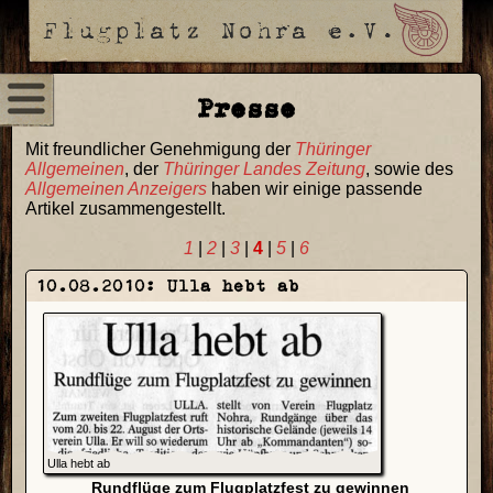
Presse
Mit freundlicher Genehmigung der
Thüringer
Allgemeinen
, der
Thüringer Landes Zeitung
, sowie des
Allgemeinen Anzeigers
haben wir einige passende
Artikel zusammengestellt.
1
|
2
|
3
|
4
|
5
|
6
10.08.2010: Ulla hebt ab
Ulla hebt ab
Rundflüge zum Flugplatzfest zu gewinnen