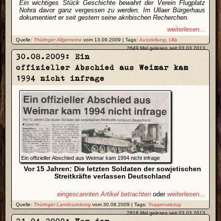
Ein wichtiges Stück Geschichte bewahrt der Verein Flugplatz
Nohra davor ganz vergessen zu werden. Im Ullaer Bürgerhaus
dokumentiert er seit gestern seine akribischen Recherchen.
weiterlesen...
Quelle:
Thüringer Allgemeine
vom 13.09.2009 | Tags:
Ausstellung
,
Ulla
2649 Mal gelesen seit 03.03.2013
30.08.2009: Ein
offizieller Abschied aus Weimar kam
1994 nicht infrage
Ein offizieller Abschied aus Weimar kam 1994 nicht infrage
Vor 15 Jahren: Die letzten Soldaten der sowjetischen
Streitkräfte verlassen Deutschland
eingescannten Artikel betrachten
oder
weiterlesen...
Quelle:
Thüringer Landeszeitung
vom 30.08.2009 | Tags:
Truppenabzug
2818 Mal gelesen seit 03.03.2013