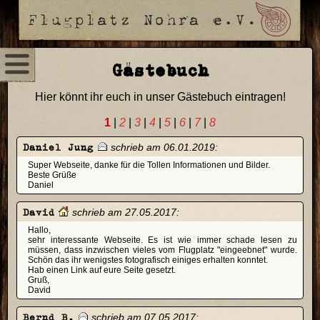
Gästebuch
Hier könnt ihr euch in unser Gästebuch eintragen!
1
|
2
|
3
|
4
|
5
|
6
|
7
|
8
Daniel Jung
schrieb am 06.01.2019:
Super Webseite, danke für die Tollen Informationen und Bilder.
Beste Grüße
Daniel
David
schrieb am 27.05.2017:
Hallo,
sehr interessante Webseite. Es ist wie immer schade lesen zu
müssen, dass inzwischen vieles vom Flugplatz "eingeebnet" wurde.
Schön das ihr wenigstes fotografisch einiges erhalten konntet.
Hab einen Link auf eure Seite gesetzt.
Gruß,
David
Bernd B.
schrieb am 07.05.2017: