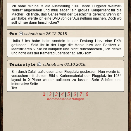
Ich habe mir heute die Ausstellung "100 Jahre Flugplatz Weimar-
Nohra" angesehen und muß sagen: ein großes Kompliment für die
Macher! Ich finde, das Ganze wird der Geschichte gerecht. Wenn ich
Zeit habe, werde ich eine DVD von der Ausstellung machen. Doch wo
soll ich sie dann hinschicken?
Tom
schrieb am 26.12.2015:
Hallo ! Ich habe beim sondeln in der Festung Harz eine EKM
gefunden ! Seid ihr in der Lage die Marke bzw. den Besitzer zu
identifizieren ? Sie ist komplett und nicht durchbrochen , ich denke
und hoffe das der Kamerad überlebt hat ! MfG Tom
Texasstyle
schrieb am 02.10.2015:
Bin durch Zufall auf diesen alten Flugplatz gestossen. Nun werde ich
versuchen mit diesem Bild u Kartenmaterial den Flugplatz im 1984
layout in X-Plane wieder aufleben zu lassen. Sehr Schöne und
informative Seite.
Tex
1
|
2
|
3
|
4
|
5
|
6
|
7
|
8
Kommentar hinzufügen