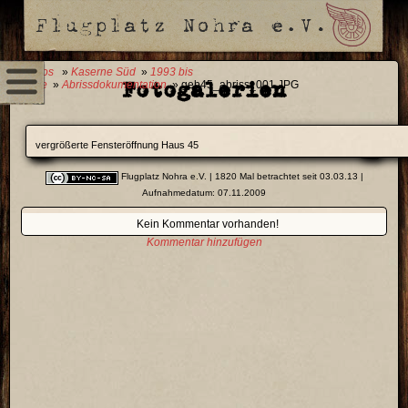
0 Fotos
»
Kaserne Süd
»
1993 bis
Fotogalerien
Heute
»
Abrissdokumentation
» geb45_abriss_001.JPG
vergrößerte Fensteröffnung Haus 45
Flugplatz Nohra e.V.
| 1820 Mal betrachtet seit 03.03.13 |
Aufnahmedatum: 07.11.2009
Kein Kommentar vorhanden!
Kommentar hinzufügen