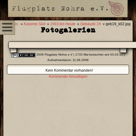
0 Fotos
»
Kaserne Süd
»
1993 bis Heute
»
Gebäude 19
» geb19_k02.jpg
Fotogalerien
2009 Flugplatz Nohra e.V
| 1733 Mal betrachtet seit 03.03.13 |
Aufnahmedatum: 11.06.2008
Kein Kommentar vorhanden!
Kommentar hinzufügen