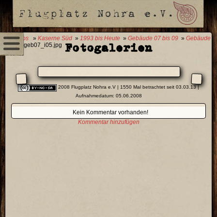
0 Fotos
»
Kaserne Süd
»
1993 bis Heute
»
Gebäude 07 bis 09
»
Gebäude
Fotogalerien
07
» geb07_i05.jpg
2008 Flugplatz Nohra e.V
| 1550 Mal betrachtet seit 03.03.13 |
Aufnahmedatum: 05.06.2008
Kein Kommentar vorhanden!
Kommentar hinzufügen