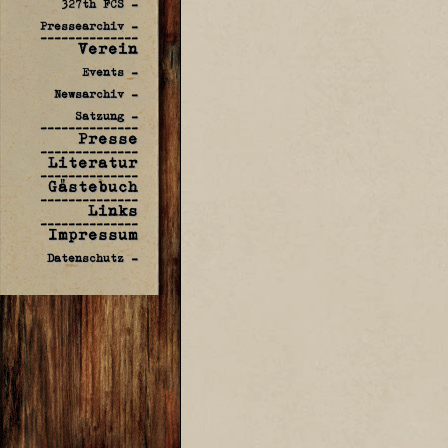
327th FCS -
Pressearchiv -
--------------
Verein
Events -
Newsarchiv -
Satzung -
--------------
Presse
--------------
Literatur
--------------
Gästebuch
--------------
Links
--------------
Impressum
Datenschutz -