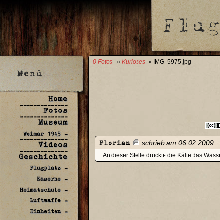
0 Fotos
»
Kurioses
» IMG_5975.jpg
Home
--------------
Fotos
--------------
Museum
Weimar 1945 -
--------------
Florian
schrieb am 06.02.2009:
Videos
--------------
Geschichte
An dieser Stelle drückte die Kälte das Wass
Flugplatz -
Kaserne -
Heimatschule -
Luftwaffe -
Einheiten -