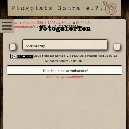
0 Fotos
»
Kaserne Süd
»
1993 bis Heute
»
Gebäude
Fotogalerien
01
»
Innenbereich
» SFS_Geb1_DSC03396.jpg
Speiseaufzug
2008 Flugplatz Nohra e.V.
| 1620 Mal betrachtet seit 03.03.13 |
Aufnahmedatum: 27.05.2008
Kein Kommentar vorhanden!
Kommentar hinzufügen