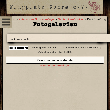
0 Fotos
»
Ollendorfer Bunkeranlage
»
Nachrichtenbunker
» IMG_5520.jpg
Fotogalerien
Bunkerübersicht
2008 Flugplatz Nohra e.V.
| 1622 Mal betrachtet seit 03.03.13 |
Aufnahmedatum: 14.11.2008
Kein Kommentar vorhanden!
Kommentar hinzufügen