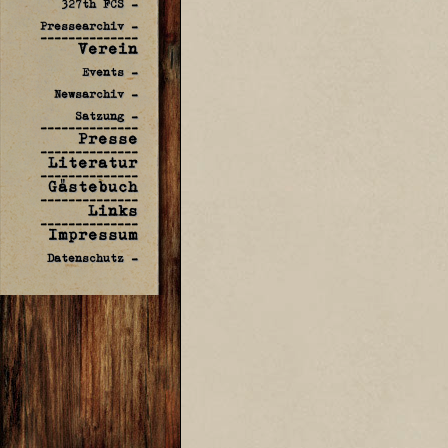
327th FCS -
Pressearchiv -
--------------
Verein
Events -
Newsarchiv -
Satzung -
--------------
Presse
--------------
Literatur
--------------
Gästebuch
--------------
Links
--------------
Impressum
Datenschutz -