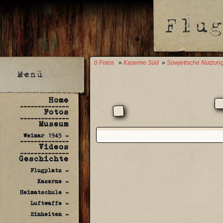
0 Fotos
»
Kaserne Süd
»
Sowjetische Nutzun
Home
--------------
Fotos
--------------
Museum
Weimar 1945 -
--------------
Videos
--------------
Geschichte
Flugplatz -
Kaserne -
Heimatschule -
Luftwaffe -
Einheiten -