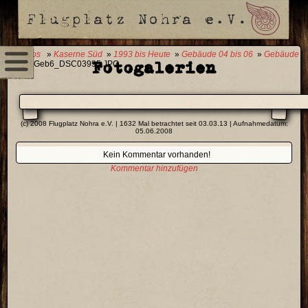
0 Fotos
»
Kaserne Süd
»
1993 bis Heute
»
Gebäude 04 bis 06
»
Gebäude
Fotogalerien
06
» Geb6_DSC03995.JPG
(c) 2008 Flugplatz Nohra e.V. | 1632 Mal betrachtet seit 03.03.13 | Aufnahmedatum:
05.06.2008
Kein Kommentar vorhanden!
Kommentar hinzufügen