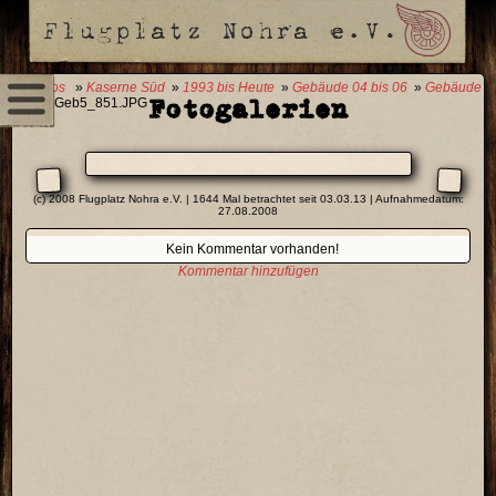
0 Fotos
»
Kaserne Süd
»
1993 bis Heute
»
Gebäude 04 bis 06
»
Gebäude
Fotogalerien
05
» Geb5_851.JPG
(c) 2008 Flugplatz Nohra e.V. | 1644 Mal betrachtet seit 03.03.13 | Aufnahmedatum:
27.08.2008
Kein Kommentar vorhanden!
Kommentar hinzufügen