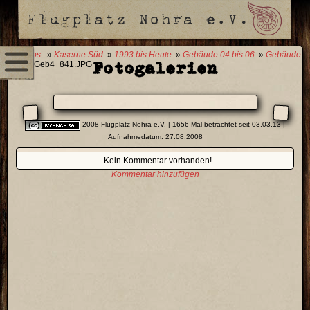
0 Fotos
»
Kaserne Süd
»
1993 bis Heute
»
Gebäude 04 bis 06
»
Gebäude
Fotogalerien
04
» Geb4_841.JPG
2008 Flugplatz Nohra e.V.
| 1656 Mal betrachtet seit 03.03.13 |
Aufnahmedatum: 27.08.2008
Kein Kommentar vorhanden!
Kommentar hinzufügen