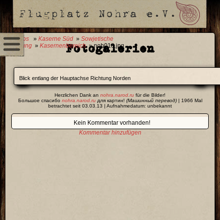
0 Fotos
»
Kaserne Süd
»
Sowjetische
Fotogalerien
Nutzung
»
Kasernenbereich
» noh018.jpg
Blick entlang der Hauptachse Richtung Norden
Herzlichen Dank an
nohra.narod.ru
für die Bilder!
Большое спасибо
nohra.narod.ru
для картин!
(Машинный перевод)
| 1966 Mal
betrachtet seit 03.03.13 | Aufnahmedatum: unbekannt
Kein Kommentar vorhanden!
Kommentar hinzufügen