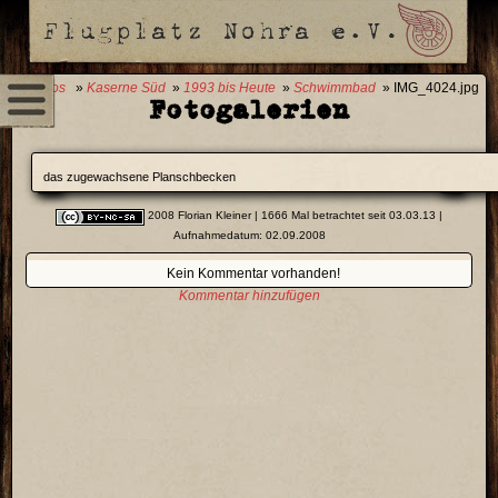
0 Fotos
»
Kaserne Süd
»
1993 bis Heute
»
Schwimmbad
» IMG_4024.jpg
Fotogalerien
das zugewachsene Planschbecken
2008 Florian Kleiner
| 1666 Mal betrachtet seit 03.03.13 |
Aufnahmedatum: 02.09.2008
Kein Kommentar vorhanden!
Kommentar hinzufügen