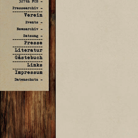
327th FCS -
Pressearchiv -
--------------
Verein
Events -
Newsarchiv -
Satzung -
--------------
Presse
--------------
Literatur
--------------
Gästebuch
--------------
Links
--------------
Impressum
Datenschutz -