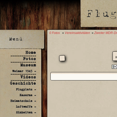
0 Fotos
»
Vereinsaktivitäten
»
Zweiter MDR-D
Home
--------------
K
Fotos
--------------
Museum
Weimar 1945 -
--------------
Videos
--------------
Geschichte
Flugplatz -
Kaserne -
Heimatschule -
Luftwaffe -
Einheiten -