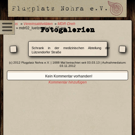
0 Fotos
»
Vereinsaktivitäten
»
MDR-Dreh
Fotogalerien
2012
» mdr02_luetzendorfer_05.jpg
Schrank in der medizinischen Abteilung der
Lützendorfer Straße
(c) 2012 Flugplatz Nohra e.V. | 1688 Mal betrachtet seit 03.03.13 | Aufnahmedatum:
03.11.2012
Kein Kommentar vorhanden!
Kommentar hinzufügen