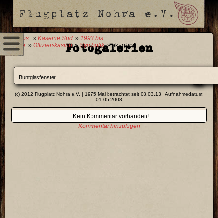
0 Fotos
»
Kaserne Süd
»
1993 bis
Fotogalerien
Heute
»
Offizierskasino
»
Symbolik
» ok_gf.jpg
Buntglasfenster
(c) 2012 Flugplatz Nohra e.V. | 1975 Mal betrachtet seit 03.03.13 | Aufnahmedatum:
01.05.2008
Kein Kommentar vorhanden!
Kommentar hinzufügen