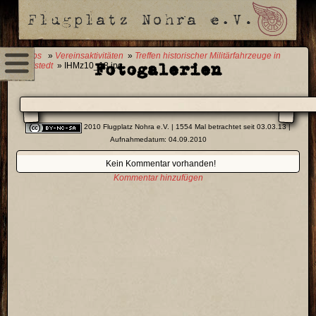
0 Fotos
»
Vereinsaktivitäten
»
Treffen historischer Militärfahrzeuge in
Fotogalerien
Zottelstedt
» IHMz10_18.jpg
2010 Flugplatz Nohra e.V.
| 1554 Mal betrachtet seit 03.03.13 |
Aufnahmedatum: 04.09.2010
Kein Kommentar vorhanden!
Kommentar hinzufügen