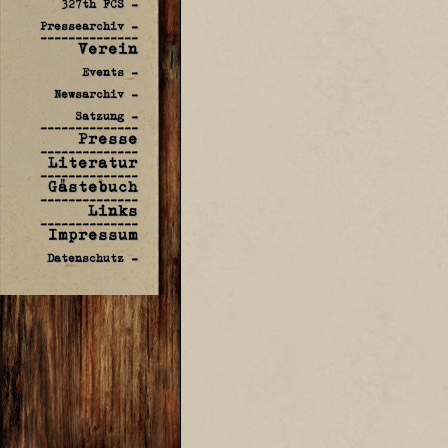
327th FCS -
Pressearchiv -
--------------
Verein
Events -
Newsarchiv -
Satzung -
--------------
Presse
--------------
Literatur
--------------
Gästebuch
--------------
Links
--------------
Impressum
Datenschutz -