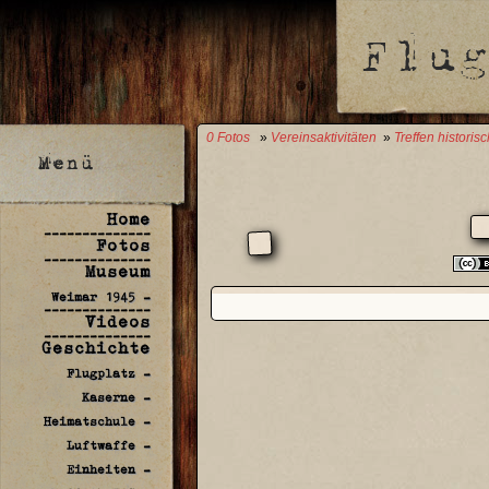
0 Fotos
»
Vereinsaktivitäten
»
Treffen historisc
Home
--------------
Fotos
--------------
Museum
Weimar 1945 -
--------------
Videos
--------------
Geschichte
Flugplatz -
Kaserne -
Heimatschule -
Luftwaffe -
Einheiten -