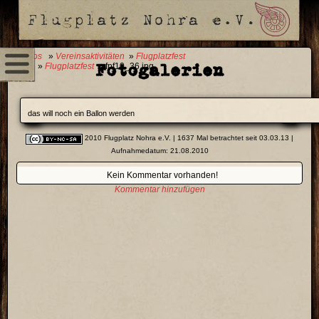
0 Fotos
»
Vereinsaktivitäten
»
Flugplatzfest
Fotogalerien
2010
»
Flugplatzfest
» fpf10_36.jpg
das will noch ein Ballon werden
2010 Flugplatz Nohra e.V.
| 1637 Mal betrachtet seit 03.03.13 |
Aufnahmedatum: 21.08.2010
Kein Kommentar vorhanden!
Kommentar hinzufügen