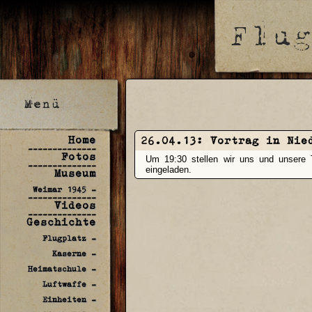
Home
26.04.13:
Vortrag in Nie
--------------
Fotos
Um 19:30 stellen wir uns und unsere Tä
--------------
eingeladen.
Museum
Weimar 1945 -
--------------
Videos
--------------
Geschichte
Flugplatz -
Kaserne -
Heimatschule -
Luftwaffe -
Einheiten -