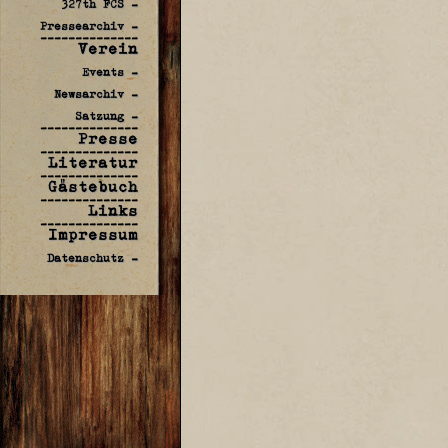
327th FCS -
Pressearchiv -
--------------
Verein
Events -
Newsarchiv -
Satzung -
--------------
Presse
--------------
Literatur
--------------
Gästebuch
--------------
Links
--------------
Impressum
Datenschutz -